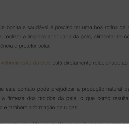
e bonita e saudável é preciso ter uma boa rotina de 
, realizar a limpeza adequada da pele, alimentar-se co
ncia o protetor solar. 
velhecimento da pele
 está diretamente relacionado ao
e este contato pode prejudicar a produção natural d
 a firmeza dos tecidos da pele, o que como resulta
o e também a formação de rugas.
az parte da vida de qualquer ser humano, e não pod