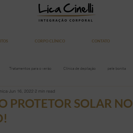
NTOS
CORPO CLÍNICO
CONTATO
Tratamentos para o verão
Clínica de depilação
pele bonita
nica
Jun 16, 2022
2 min read
itiva
Laser Soprano
saúde
Alimentação
acne
gor
O PROTETOR SOLAR NO
!
iras
Rosto
Mulher
Medicina
Doação de Sangue