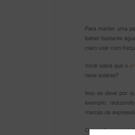
Para manter uma pel
beber bastante água
claro usar com frequê
Você sabia que o 
en
raios solares?
Isso se deve por qu
exemplo, reduzindo
marcas de expressã
O envelhecimento f