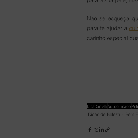
para a sua pele, mas
Não se esqueça qu
para te ajudar a 
cui
carinho especial qu
Lica Cinelli
Autocuidado
Pel
Dicas de Beleza
Bem E