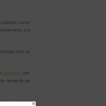
cuidados, como 
rretamente, e é 
 contato com os 
e
 colágeno,
 por 
do aumenta as 
emos evitá-lo, 