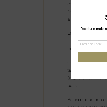
entretanto, é possí
Neste sentido, o us
ajudar na missão de
Engana-se quem pe
independente da temp
mesmo com a chegad
O protetor solar é u
também pode ser pre
ângulo do sol muda 
pele.
Por isso, mantenha o