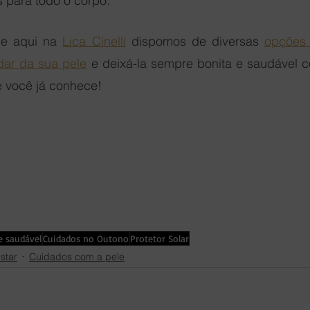
 para todo o corpo. 
e aqui na 
Lica Cinelli
 dispomos de diversas 
opções 
dar da sua pele
 e deixá-la sempre bonita e saudável c
e você já conhece!
e saudável
Cuidados no Outono
Protetor Solar
star
Cuidados com a pele