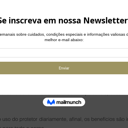
vel reduzir e adiar os impactos de fatores externos n
o do protetor solar corretamente vai garantir a saúde
 retardar o envelhecimento.
nsa que só se deve usar protetor solar nos dias
eratura ou clima do dia, passar filtro solar deve ser um 
a das temperaturas mais baixas.
m aliado fundamental para te proteger até mesmo da luz 
judicial para a pele e, além disso, mesmo que no out
d os raios ultravioleta continuam implacáveis, causan
 uso do protetor diariamente, afinal, os benefícios são 