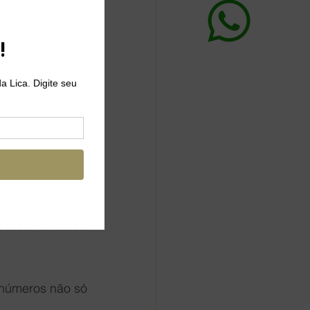
esse processo. 
 da sua pele e 
 ensolarados; 
hábito diário , 
artificial, que 
ono/inverno, o 
do danos a sua 
inúmeros não só 