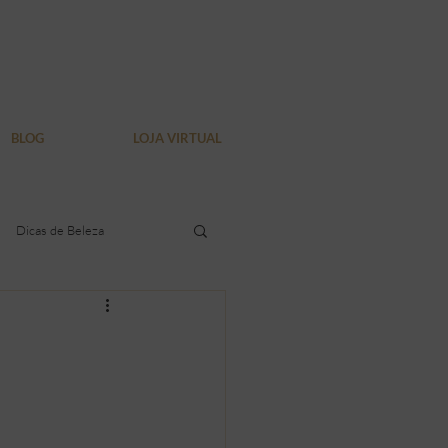
BLOG
LOJA VIRTUAL
Dicas de Beleza
dura localizada
Verão
Bem Estar