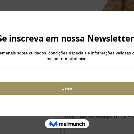
CENTRA
Enviar
V
+5
S - 11 3034-3320
UNIDADE ITAIM - 11 30
Rua Pais de Araújo, nº 29 - c