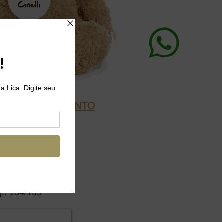
L DE ATENDIMENTO
IA WHATSAPP
5 11 998917983
78-8574
j.: 134/135