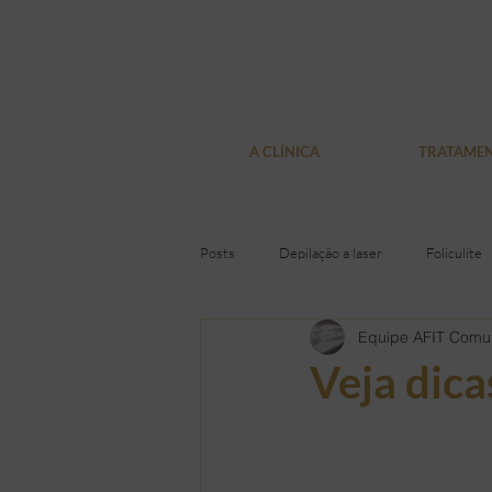
A CLÍNICA
TRATAME
Posts
Depilação a laser
Foliculite
Equipe AFIT Comu
Pelos encravados
Depilação Defin
Veja dica
Presentes
Loja virtual
Olhe