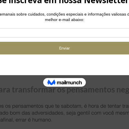
r as situações problemáticas, preste atenção ao que pe
cê diz a si mesmo e como interpreta o significado de ca
s coisas sob outra perspectiva
iciais podem não ser a única maneira de ver uma situa
são é consistente com os fatos, ou se outras explicaçõ
plausíveis. Também é importante ficar atento a alguns 
ribuem para abalar a autoestima, como os pensamentos
para transformar os pensamentos neg
os os pensamentos que te sabotam, é hora de tentar tra
lado bom das adversidades, seja gentil com você mesm
final, errar é humano. 