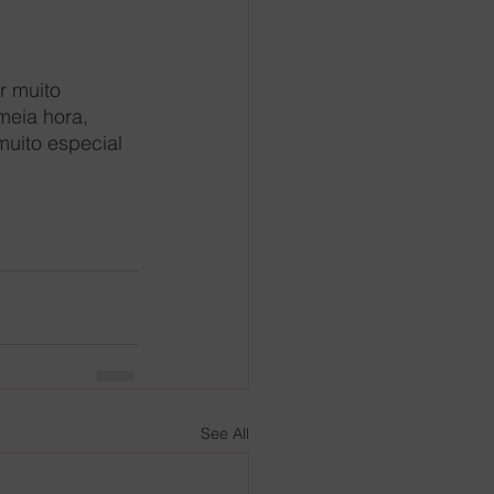
r muito 
meia hora, 
muito especial 
See All