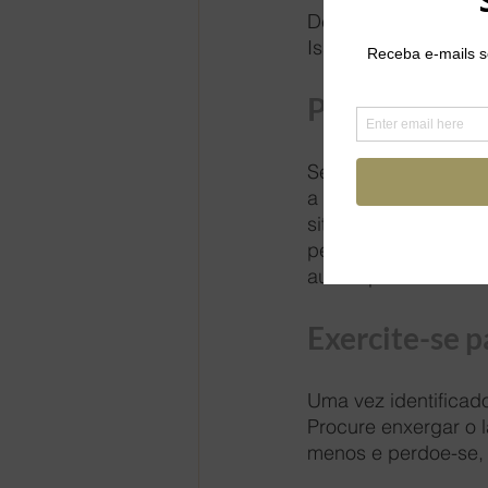
Depois de identifica
Isso inclui o que vo
Procure ver a
Seus pensamentos in
a si mesmo se sua vi
situação podem ser 
pensamento que cont
autodepreciativos. 
Exercite-se 
Uma vez identificad
Procure enxergar o 
menos e perdoe-se, a