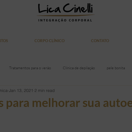
NTOS
CORPO CLÍNICO
CONTATO
Tratamentos para o verão
Clínica de depilação
pele bonita
nica
Jan 13, 2021
2 min read
itiva
Laser Soprano
saúde
Alimentação
acne
gor
s para melhorar sua auto
iras
Rosto
Mulher
Medicina
Doação de Sangue