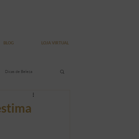
BLOG
LOJA VIRTUAL
Dicas de Beleza
dura localizada
estima
Verão
Bem Estar