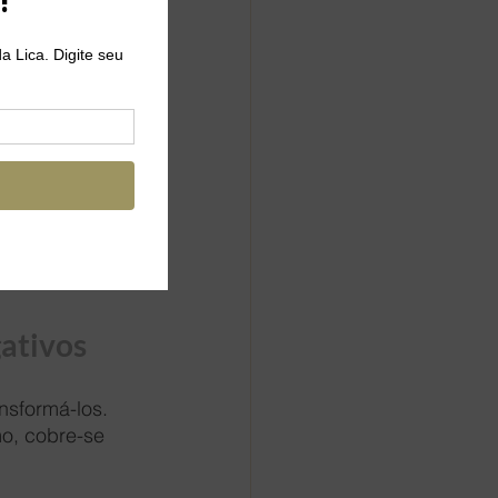
nsa sobre elas. 
da situação. 
ção. Pergunte 
es para a 
padrões de 
 fatalistas ou 
ativos
nsformá-los. 
o, cobre-se 