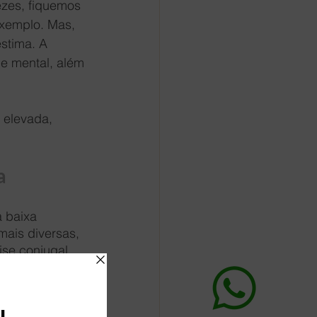
zes, fiquemos 
exemplo. Mas, 
stima. A 
e mental, além 
 elevada, 
a
 baixa 
ais diversas, 
se conjugal.