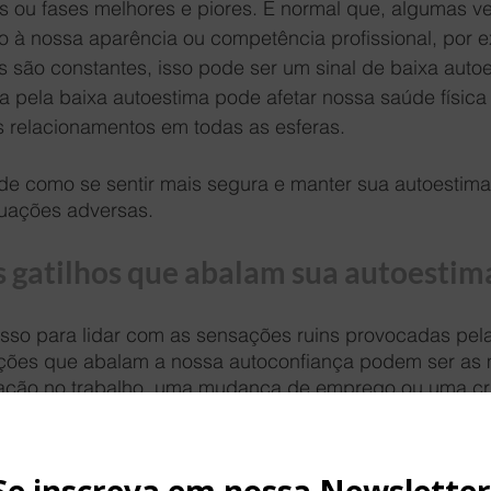
 ou fases melhores e piores. É normal que, algumas ve
o à nossa aparência ou competência profissional, por 
 são constantes, isso pode ser um sinal de baixa autoe
 pela baixa autoestima pode afetar nossa saúde física 
s relacionamentos em todas as esferas. 
de como se sentir mais segura e manter sua autoestima
uações adversas. 
s gatilhos que abalam sua autoestim
asso para lidar com as sensações ruins provocadas pela
ações que abalam a nossa autoconfiança podem ser as m
ção no trabalho, uma mudança de emprego ou uma cri
 a pensamentos e crenças