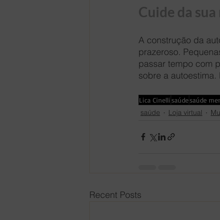
Cuide da sua 
A construção da aut
prazeroso. Pequenas
passar tempo com p
sobre a autoestima.
Lica Cinelli
saúde
saúde men
saúde
Loja virtual
Mu
Recent Posts