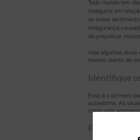
Todo mundo tem dias
inseguros em relaçã
se esses sentimentos
insegurança causada
de prejudicar nosso
Veja algumas dicas 
mesmo diante de sit
Identifique o
Esse é o primeiro p
autoestima. As situ
como uma apresenta
Fique atento