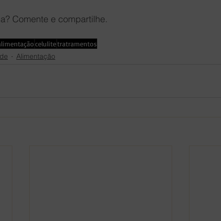
a? Comente e compartilhe. 
alimentação
celulite
tratramentos
de
Alimentação