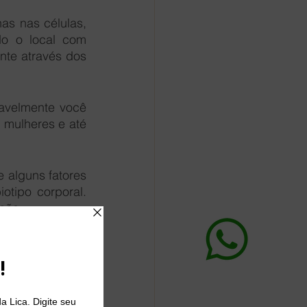
s nas células, 
o o local com 
te através dos 
avelmente você 
 mulheres e até 
alguns fatores 
tipo corporal. 
são: 