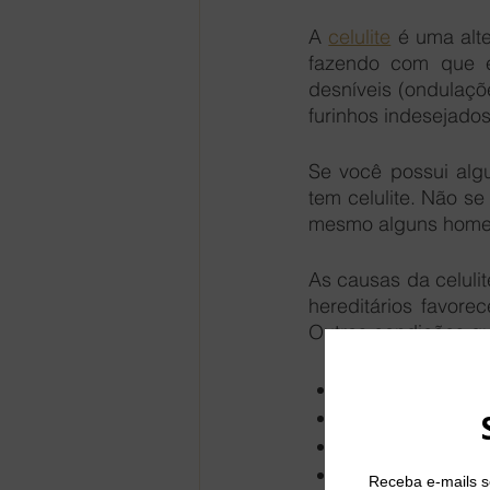
A 
celulite
 é uma alt
fazendo com que e
desníveis (ondulaçõ
furinhos indesejados
Se você possui algu
tem celulite. Não s
mesmo alguns homen
As causas da celuli
hereditários favore
Outras condições qu
Má alimentação
Dieta rica em g
Metabolismo len
Sedentarismo;