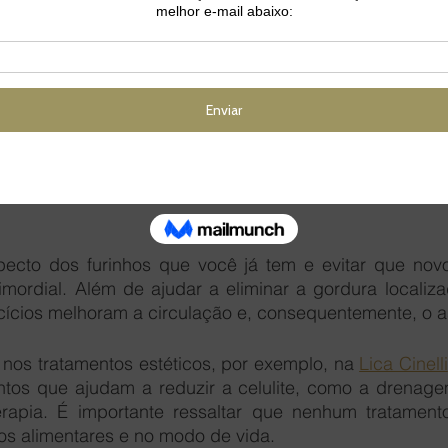
onais;
 total;
 da sua pele, sendo que a celulite tende a ser menos 
os ajuda a 
eliminar as toxinas
, responsáveis pela formaç
ito desejado, você precisa beber dois litros de águ
pecto dos furinhos que você já tem e evitar que nov
rimordial. Além de ajudar a eliminar a gordura localiza
rcícios melhoram a circulação e, consequentemente, o a
r nos tratamentos estéticos, por exemplo, na 
Lica Cinelli
tos que ajudam a reduzir a celulite, como a drenagem 
erapia. É importante ressaltar que nenhum tratament
tos alimentares e no modo de vida.