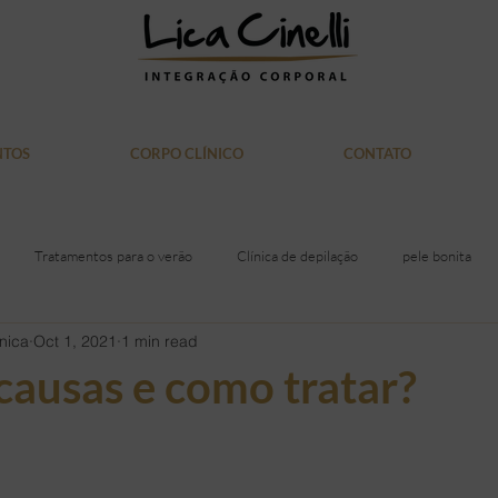
NTOS
CORPO CLÍNICO
CONTATO
Tratamentos para o verão
Clínica de depilação
pele bonita
nica
Oct 1, 2021
1 min read
itiva
Laser Soprano
saúde
Alimentação
acne
gor
 causas e como tratar?
iras
Rosto
Mulher
Medicina
Doação de Sangue