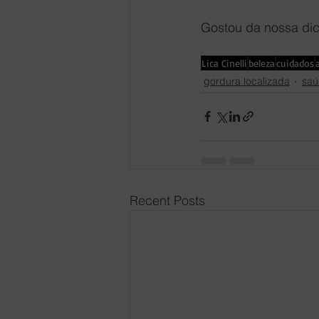
Gostou da nossa dic
Lica Cinelli
beleza
cuidados
gordura localizada
saú
Recent Posts