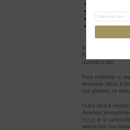
Alterações horm
Desidratação;
Gordura corporal
Espessura e cor
mais escura.
A ingestão de líquid
Para que haja o efe
durante o dia. 
Para melhorar o as
atividade física é p
nos glúteos, os exe
Outra dica é investi
diversos procedimen
Wave
 e a carboxit
alterações nos hábi