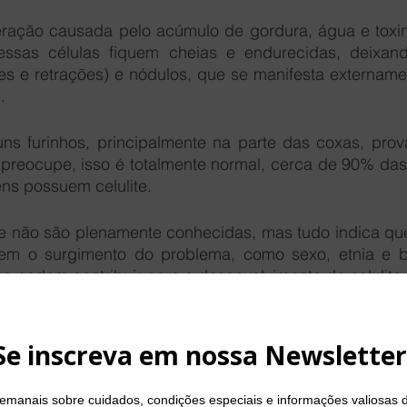
eração causada pelo acúmulo de gordura, água e toxina
ssas células fiquem cheias e endurecidas, deixand
es e retrações) e nódulos, que se manifesta externamen
. 
ns furinhos, principalmente na parte das coxas, prov
e preocupe, isso é totalmente normal, cerca de 90% das
s possuem celulite. 
te não são plenamente conhecidas, mas tudo indica que 
cem o surgimento do problema, como sexo, etnia e bio
e podem contribuir para o desenvolvimento da celulite 
;
ordura;
to;