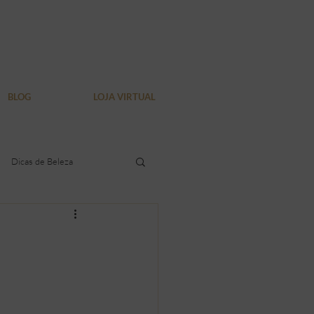
BLOG
LOJA VIRTUAL
Dicas de Beleza
dura localizada
Verão
Bem Estar