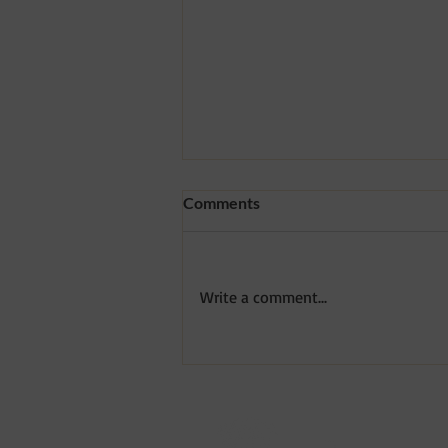
Comments
Write a comment...
Drenagem Linfática Pós
Operatória
Central de Atendi