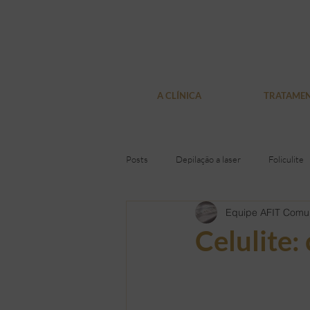
A CLÍNICA
TRATAME
Posts
Depilação a laser
Foliculite
Equipe AFIT Comu
Pelos encravados
Depilação Defin
Celulite:
Presentes
Loja virtual
Olhe