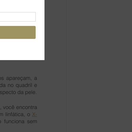
visível na pele 
ão da celulite. 
a, fracionados 
os apareçam, a 
da no quadril e 
specto da pele.
, você encontra 
linfática, o 
X-
o funciona sem 