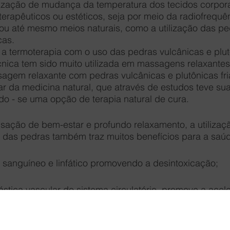
ilização de mudança da temperatura dos tecidos corpora
 terapêuticos ou estéticos, seja por meio da radiofrequê
ou até mesmo meios naturais, como a utilização das pe
cas.
a termoterapia com o uso das pedras vulcânicas e plut
cnica tem sido muito utilizada em massagens relaxantes
sagem relaxante com pedras vulcânicas e plutônicas fri
r da medicina natural, que através de estudos teve sua
o - se uma opção de terapia natural de cura.
nsação de bem-estar e profundo relaxamento, a utilizaç
s das pedras também traz muitos benefícios para a saúd
 sanguíneo e linfático promovendo a desintoxicação;
ástica vascular do sistema circulatório, promove a acel