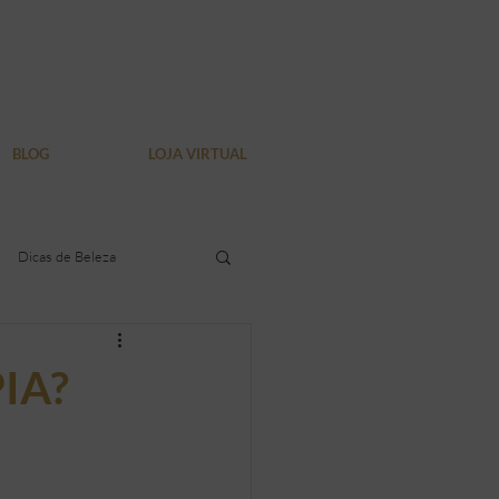
BLOG
LOJA VIRTUAL
Dicas de Beleza
dura localizada
IA?
Verão
Bem Estar