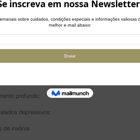
ento dos músculos, tendões, ligamentos e órgãos inte
amentos de úlceras;
a cólica menstrual;
e físico e emocional;
ital;
mento profundo;
estados depressivos;
s de insônia