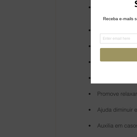
Atua no relaxam
maneira única;
Eficaz nos trat
Ameniza a dor d
Reduz o estress
Ativa a energia v
Promove relaxa
Ajuda diminuir 
Auxilia em caso