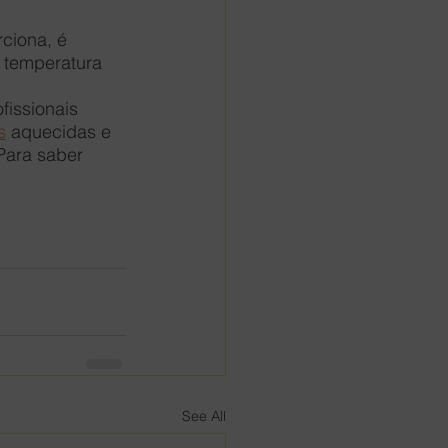
ciona, é 
a temperatura 
fissionais 
s
 aquecidas e 
Para saber 
See All