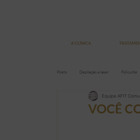
A CLÍNICA
TRATAME
Posts
Depilação a laser
Foliculite
Equipe AFIT Comu
Pelos encravados
Depilação Defin
VOCÊ C
Presentes
Loja virtual
Olhe