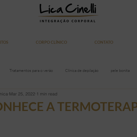
NTOS
CORPO CLÍNICO
CONTATO
Tratamentos para o verão
Clínica de depilação
pele bonita
nica
Mar 25, 2022
1 min read
itiva
Laser Soprano
saúde
Alimentação
acne
gor
ONHECE A TERMOTERAP
iras
Rosto
Mulher
Medicina
Doação de Sangue