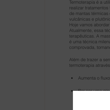
Termoterapia é a ut
realizar tratamentos
de mantas térmicas 
vulcânicas e plutôni
Hoje vamos abordar 
Atualmente, essa té
terapêuticas. A mas
é uma técnica milena
comprovada, tornand
Além de trazer a se
termoterapia atravé
Aumenta o fluxo
Por ser uma gin
metabolismo;