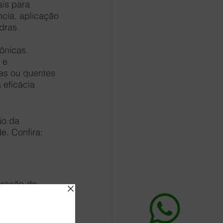
is para 
ncia, aplicação 
dras 
ônicas. 
 e 
as ou quentes 
 eficácia 
ão da 
e. Confira:
eração do 