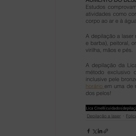
Estudos comprovam 
atividades como corr
corpo ao ar e à água
A depilação a laser
e barba), peitoral, 
virilha, mãos e pés.
A depilação da Lica
método exclusivo 
inclusive pele bronz
horário 
em uma de no
dos pelos!
Lica Cinelli
cuidados
depilaç
Depilação a laser
Folic