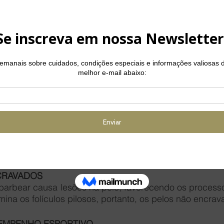
é a técnica mais econômica a longo prazo, pois garan
s e praticamente elimina o gasto com produtos de barbe
atórios
.
O 
diferença já na primeira sessão e a redução dos pelos 
ida que o tratamento avança.
CULOS
perceber que o corpo livre de pelos irá realçar a muscula
ente!
CRAVADOS
barbear causa lesões na pele, favorecendo os processos
imina os folículos pilosos, portanto, os pelos não encra
EMPENHO ESPORTIVO