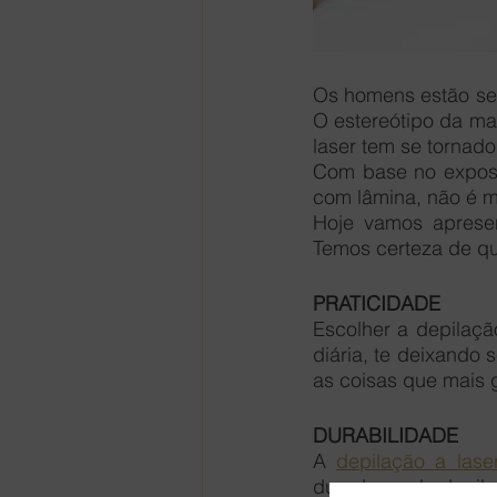
Os homens estão se 
O estereótipo da mas
laser tem se tornado
Com base no exposto
com lâmina, não é 
Hoje vamos apresen
Temos certeza de qu
PRATICIDADE
Escolher a depilação
diária, te deixando
as coisas que mais 
DURABILIDADE
A 
depilação a lase
duradoura de depila