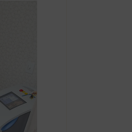
em
termoterapia