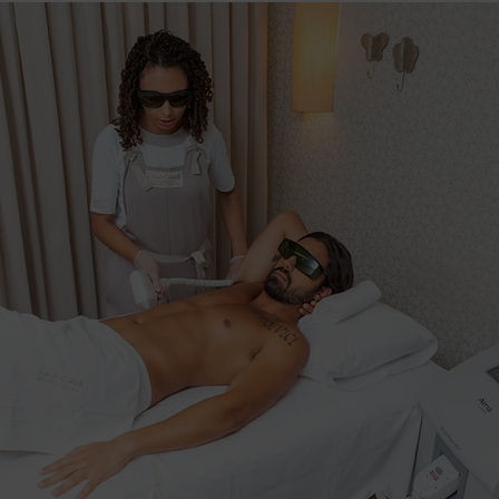
Pós operatório
Lábios
preenchimento
beleza
Massag