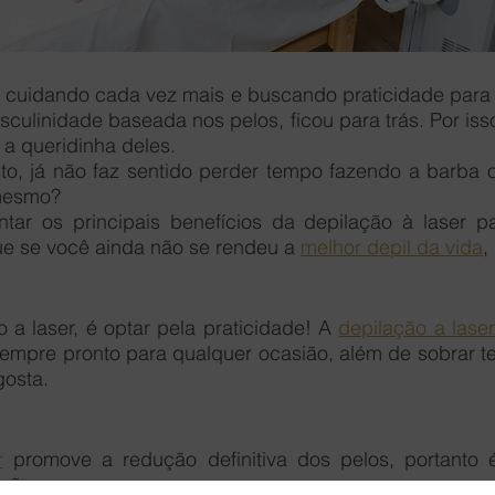
cuidando cada vez mais e buscando praticidade para o 
culinidade baseada nos pelos, ficou para trás. Por isso
 a queridinha deles.
, já não faz sentido perder tempo fazendo a barba o
mesmo?
tar os principais benefícios da depilação à laser p
e se você ainda não se rendeu a 
melhor depil da vida
,
 a laser, é optar pela praticidade! A 
depilação a laser
 sempre pronto para qualquer ocasião, além de sobrar t
gosta.
r
 promove a redução definitiva dos pelos, portanto 
ção.