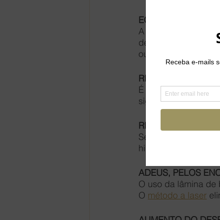
ECONOMIA
A 
depilação a laser 
definitiva dos pelo
outros métodos depil
RESULTADO RÁPID
É possível notar a 
significativa, à med
REALCE DOS MÚS
Se você treina, vai 
hipertrofia mais evid
ADEUS, PELOS EN
O uso da lâmina de 
O 
método a laser
 el
AUMENTO DO DES