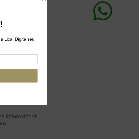
te uma redução 
ar, lâminas ou 
é cada vez mais 
tura e deixar a 
 inflamatórios. 
vam.