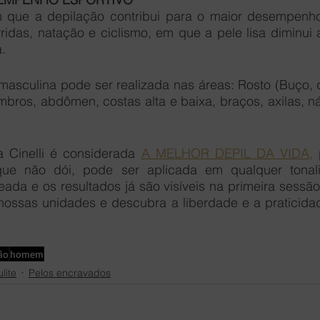
que a depilação contribui para o maior desempenho 
idas, natação e ciclismo, em que a pele lisa diminui a
.
 masculina pode ser realizada nas áreas: Rosto (Buço, 
ombros, abdômen, costas alta e baixa, braços, axilas, n
 Cinelli é considerada 
A MELHOR DEPIL DA VIDA,
 
que não dói, pode ser aplicada em qualquer tonali
eada e os resultados já são visíveis na primeira sessão
ssas unidades e descubra a liberdade e a praticidade 
ão
homem
ulite
Pelos encravados