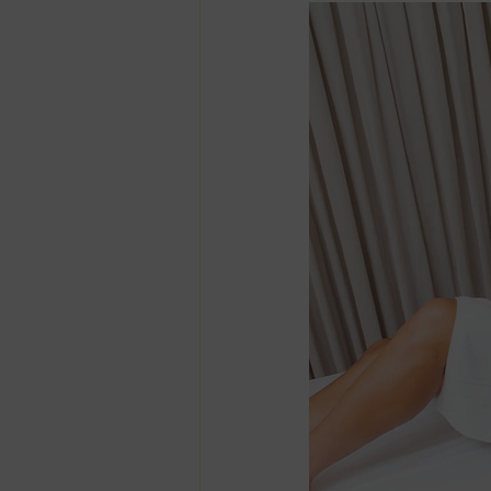
estrias
Drenagem linfática