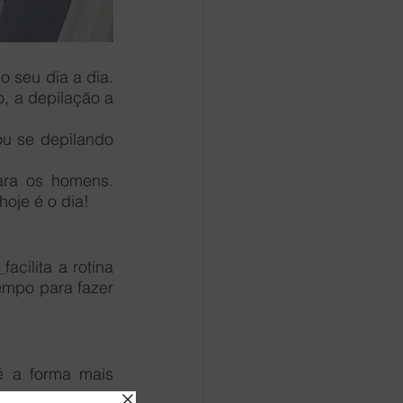
seu dia a dia. 
, a depilação a 
u se depilando 
ara os homens. 
 hoje é o dia!
 
facilita a rotina 
empo para fazer 
é a forma mais 