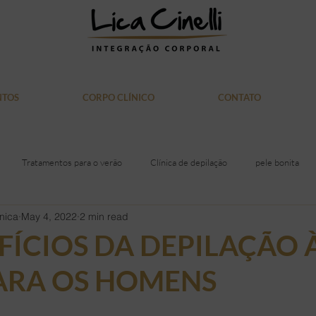
NTOS
CORPO CLÍNICO
CONTATO
Tratamentos para o verão
Clínica de depilação
pele bonita
nica
May 4, 2022
2 min read
itiva
Laser Soprano
saúde
Alimentação
acne
gor
FÍCIOS DA DEPILAÇÃO 
ARA OS HOMENS
iras
Rosto
Mulher
Medicina
Doação de Sangue