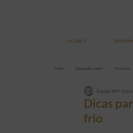
A CLÍNICA
TRATAME
Posts
Depilação a laser
Foliculite
Equipe AFIT Comu
Pelos encravados
Depilação Defin
Dicas par
frio
Presentes
Loja virtual
Olhe