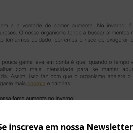
aem e a vontade de comer aumenta. No inverno, é 
ão tomarmos cuidado, corremos o risco de exagerar e
 pouca gente leva em conta é que, quando o tempo est
balhar com mais intensidade para se manter aqu
da. Assim, isso faz com que o organismo acelere o 
gaste mais 
energia
 e calorias.
ossa fome aumenta no inverno:
eciso entender a razão pela qual você sente mais fome 
aturas são baixas no inverno, o corpo gasta mais energ
el. E, para compensar a perda, o consumo de calorias 