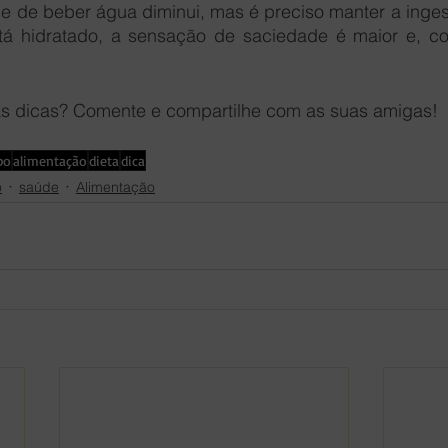
e de beber água diminui, mas é preciso manter a ingest
á hidratado, a sensação de saciedade é maior e, co
s dicas? Comente e compartilhe com as suas amigas! 
po
alimentação
dieta
dica
o
saúde
Alimentação