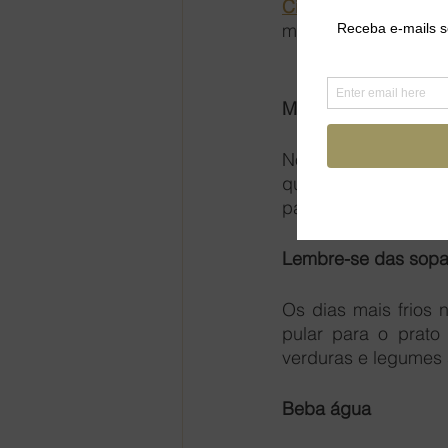
Cinelli
, você conseg
manter o foco na su
Movimente-se
No frio pode até da
que está passando 
para 
potencializar
 o
Lembre-se das sop
Os dias mais frios
pular para o prato 
verduras e legumes
Beba água