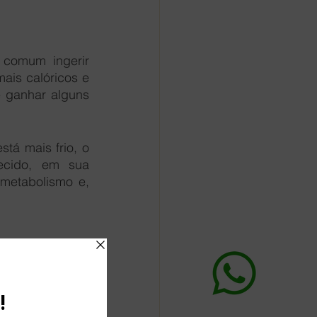
comum ingerir 
alimentos mais gordurosos. O nosso organismo tende a buscar alimentos mais calóricos e 
 ganhar alguns 
á mais frio, o 
ecido, em sua 
metabolismo e, 
nesta época do 
ia para manter 
cresce. Na 
Lica 