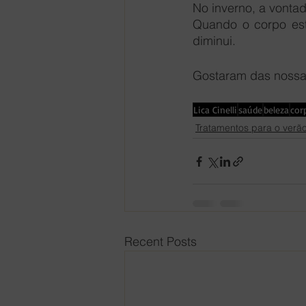
No inverno, a vontad
Quando o corpo est
diminui.
Gostaram das nossa
Lica Cinelli
saúde
beleza
cor
Tratamentos para o verã
Recent Posts