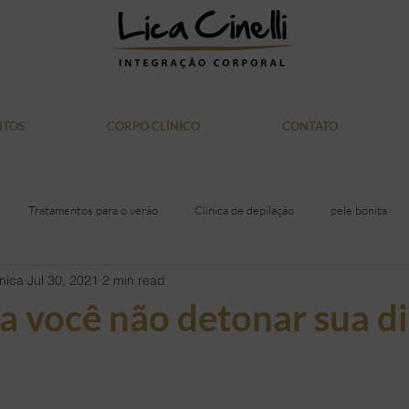
NTOS
CORPO CLÍNICO
CONTATO
Tratamentos para o verão
Clínica de depilação
pele bonita
nica
Jul 30, 2021
2 min read
itiva
Laser Soprano
saúde
Alimentação
acne
gor
a você não detonar sua d
iras
Rosto
Mulher
Medicina
Doação de Sangue