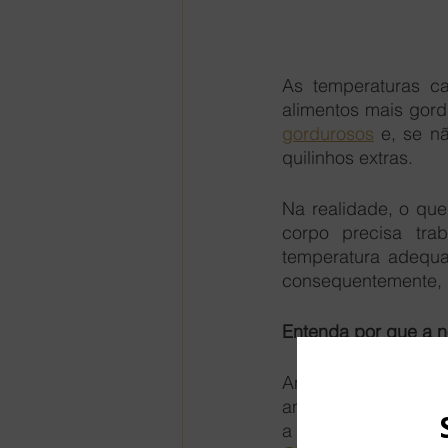
As temperaturas c
gordurosos
 e, se n
quilinhos extras. 
Na realidade, o que
corpo precisa tra
temperatura adequa
consequentemente, 
Entenda por que a n
Antes de tudo, é pr
ano. Como as temper
a temperatura estáv