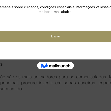
ue agendar uma consulta com a nossa nutricionista qu
a dieta. Além disso, selecionamos abaixo algumas dicas
r preguiça, mas não é desculpa para sedentarismo. Port
mais tempo em casa para organizar a agenda e encai
s resultados e emagrecer com ainda mais saúde. 
as
 não são os mais animadores para se comer saladas. 
principal, procure investir em sopas caseiras, espec
 sem amido. 