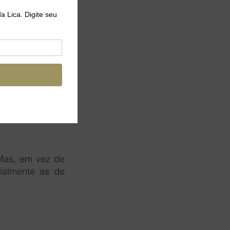
e irá ajudar a 
:  
anto, aproveite 
xar um treino 
Mas, em vez de 
ialmente as de 