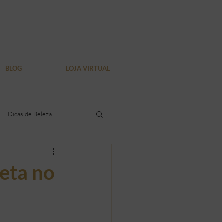
BLOG
LOJA VIRTUAL
Dicas de Beleza
dura localizada
ieta no
Verão
Bem Estar